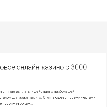
довое онлайн-казино с 3000
остоянные выплаты и действия с наибольшей
рталом для азартных игр. Отличающееся всеми чертами
ет своим игрокам...