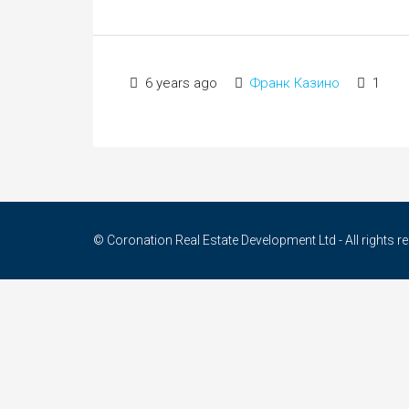
6 years ago
Франк Казино
1
© Coronation Real Estate Development Ltd - All rights r